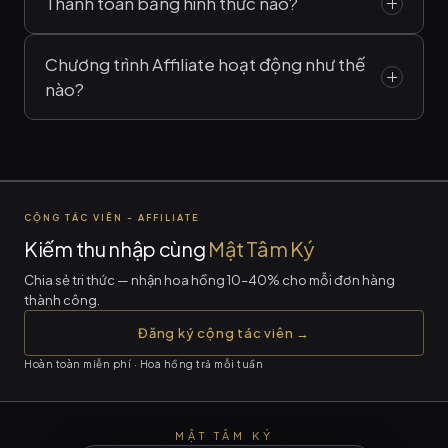
Có, vĩnh viễn.
Gói Hội viên được nhận
Thanh toán bằng hình thức nào?
toàn bộ tài liệu mới thêm vào trong tương
Hỗ trợ
chuyển khoản ngân hàng và quét
lai mà không cần trả thêm bất kỳ chi phí
Chương trình Affiliate hoạt động như thế
nào?
mã QR
. Email kích hoạt gửi tự động trong
nào.
vài phút sau khi thanh toán.
Chương trình Affiliate chỉ dành cho Hội
viên của Mật Tâm Ký. Nhận
link riêng
—
bạn bè mua qua link đó, bạn nhận hoa
CỘNG TÁC VIÊN - AFFILIATE
hồng từ
30% đến 40%
.
Kiếm thu nhập cùng
Mật Tâm Ký
Chia sẻ tri thức — nhận hoa hồng 10–40% cho mỗi đơn hàng
thành công.
Đăng ký cộng tác viên →
Hoàn toàn miễn phí · Hoa hồng trả mỗi tuần
MẬT TÂM KÝ