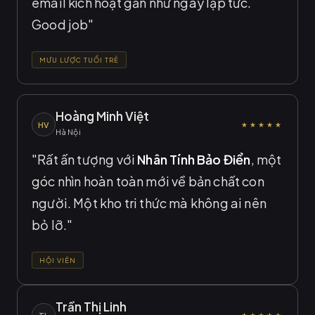
email kích hoạt gần như ngay lập tức.
Good job"
MƯU LƯỢC TUỔI TRẺ
Hoàng Minh Việt
HV
★★★★★
Hà Nội
"Rất ấn tượng với
Nhân Tính Bảo Điển
, một
góc nhìn hoàn toàn mới về bản chất con
người. Một kho tri thức mà không ai nên
bỏ lỡ."
HỘI VIÊN
Trần Thị Linh
★★★★★