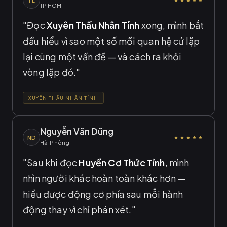
TL
TP.HCM
"Đọc
Xuyên Thấu Nhân Tính
xong, mình bắt
đầu hiểu vì sao một số mối quan hệ cứ lặp
lại cùng một vấn đề — và cách ra khỏi
vòng lặp đó."
XUYÊN THẤU NHÂN TÍNH
Nguyễn Văn Dũng
ND
★★★★★
Hải Phòng
"Sau khi đọc
Huyền Cơ Thức Tỉnh
, mình
nhìn người khác hoàn toàn khác hơn —
hiểu được động cơ phía sau mỗi hành
động thay vì chỉ phán xét."