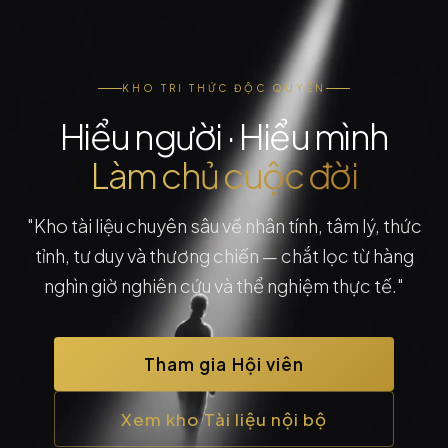
KHO TRI THỨC ĐỘC QUYỀN
Hiểu người · Hiểu mình
Làm chủ cuộc đời
"Kho tài liệu chuyên sâu về nhân tính, tâm lý, thức
tỉnh, tư duy và thương chiến — chắt lọc từ hàng
nghìn giờ nghiên cứu và thể nghiệm thực tế."
Tham gia Hội viên
Xem kho Tài liệu nội bộ