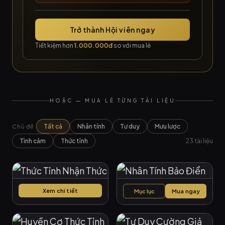
Trở thành Hội viên ngay
Tiết kiệm hơn
1.000.000đ
so với mua lẻ
HOẶC — MUA LẺ TỪNG TÀI LIỆU
Tất cả
Nhân tính
Tư duy
Mưu lược
Chủ đề
Tình cảm
Thức tỉnh
23 tài liệu
Xem chi tiết
Mục lục
Mua ngay