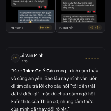
Thu Hương
Hội viên
Trương Yến
Hội viên
H
Lê Văn Minh
LM
★★★★★
Hà Nội
"Đọc
Thiên Cơ Ý Căn
xong, mình cảm thấy
vô cùng an yên. Bao lâu nay mình vẫn luôn
đi tìm câu trả lời cho câu hỏi "tôi đến trái
đất vì điều gì", mặc dù chưa cảm ngộ hết
kiến thức của Thiên cơ, nhưng tâm thức
của mình đã thay đổi rõ rệt."