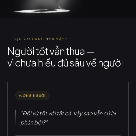
BẠN CÓ ĐANG NHƯ VẬY?
Người tốt vẫn thua —
vì chưa hiểu đủ sâu về người
LÒNG NGƯỜI
"Đối xử tốt với tất cả, vậy sao vẫn cứ bị
phản bội?"