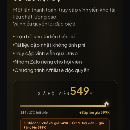
Một lần thanh toán, truy cập vĩnh viễn kho tài
liệu chất lượng cao.
Và nhiều quyền lợi đặc biệt!
Trọn bộ kho tài liệu hiện có
Tài liệu cập nhật không tính phí
Truy cập vĩnh viễn qua Drive
Nhóm Zalo riêng cho hội viên
Chương trình Affiliate độc quyền
549
K
GIÁ HỘI VIÊN
🔥
↑Sắp lên giá 599K
259
/
270
hội viên
⚡ Chỉ còn 11 chỗ với giá 549K · Đủ 270 hội viên — giá
tăng lên 599K