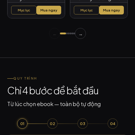
Mục lục
Mua ngay
Mục lục
Mua ngay
←
→
QUY TRÌNH
Chỉ 4 bước để bắt đầu
Từ lúc chọn ebook — toàn bộ tự động
01
02
03
04