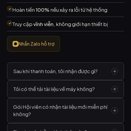
Hoàn tiền
100%
nếu xảy ra lỗi từ hệ thống
Truy cập
vĩnh viễn
, không giới hạn thiết bị
Nhắn Zalo hỗ trợ
Sau khi thanh toán, tôi nhận được gì?
Hệ thống tự động gửi
email ngay sau khi
Tôi có thể tải tài liệu về máy không?
xác nhận thanh toán
. Gồm link truy cập
Nếu bạn muốn
tải về máy
để đọc offline,
kho tài liệu và nhóm Zalo cho hội viên.
Gói Hội viên có nhận tài liệu mới miễn phí
không?
bạn có thể
liên hệ admin qua Zalo
để
được hỗ trợ.